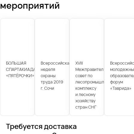
мероприятий
БОЛЬШАЯ
Всероссийская
XVIII
Всероссийс
СПАРТАКИАДА
неделя
Межправительственный
молодежны
«ПЯТЁРОЧКИ»
охраны
совет по
образовате
труда 2019
лесопромышленному
форум
г. Сочи
комплексу
«Таврида»
и лесному
хозяйству
стран СНГ
Требуется доставка