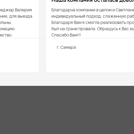
енеджер Валерия
Благодарна компании в целом и Светлане
нии, для выезда
индивидуальный подход, слаженную раб
ольны.
Благодаря Вам я смогла реализовать про
ормацию
был на грани провала. Обращусь к Вас ещ
ество.
Спасибо Вам!!!
г. Самара