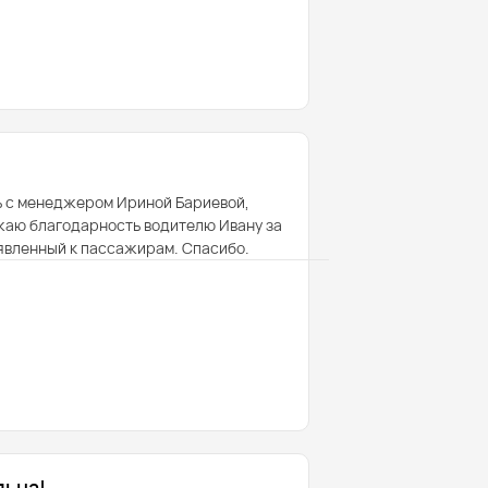
ь с менеджером Ириной Бариевой,
жаю благодарность водителю Ивану за
оявленный к пассажирам. Спасибо.
льна!