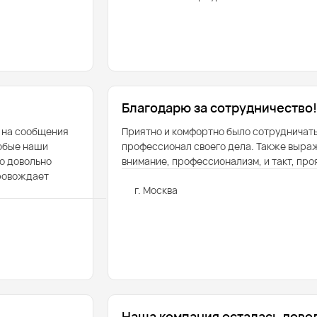
Благодарю за сотрудничество!
 на сообщения
Приятно и комфортно было сотрудничат
любые наши
профессионал своего дела. Также выра
то довольно
внимание, профессионализм, и такт, пр
провождает
г. Москва
Наша компания осталась дово