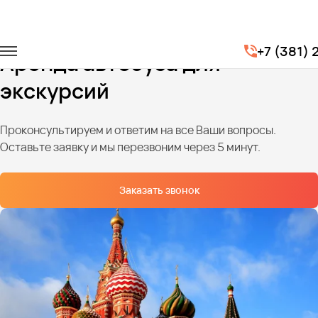
Главная
Услуги
Транспорт для экскурсий
+7 (381)
Аренда автобуса для
экскурсий
Проконсультируем и ответим на все Ваши вопросы.
Оставьте заявку и мы перезвоним через 5 минут.
Заказать звонок