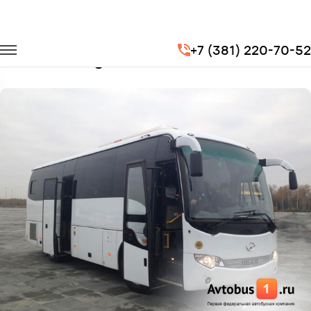
Главная
Автопарк
Автобусы
Higer
+7 (381) 220-70-52
Заказать Higer с водителем в Омске