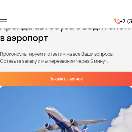
Главная
Услуги
Трансфер из аэропорта
+7 (
Аренда автобуса с водителем
в аэропорт
Проконсультируем и ответим на все Ваши вопросы.
Оставьте заявку и мы перезвоним через 5 минут.
Заказать звонок